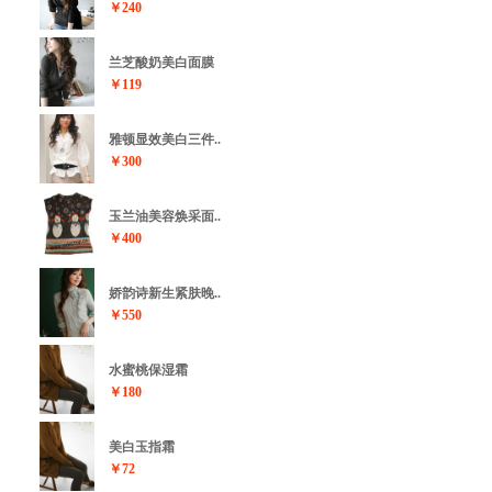
￥240
兰芝酸奶美白面膜
￥119
雅顿显效美白三件..
￥300
玉兰油美容焕采面..
￥400
娇韵诗新生紧肤晚..
￥550
水蜜桃保湿霜
￥180
美白玉指霜
￥72