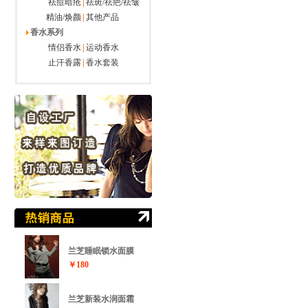
祛痘暗疮
|
祛斑/祛疤/祛皱
精油/焕颜
|
其他产品
香水系列
情侣香水
|
运动香水
止汗香露
|
香水套装
兰芝睡眠锁水面膜
￥180
兰芝新装水润面霜