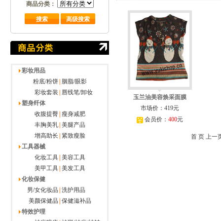
商品分类：
彩妆用品
粉底/粉饼
|
胭脂/眼影
彩妆套装
|
唇线笔/卸妆
玉兰油美容焕采面膜
塑身纤体
市场价：419元
收腹提臀
|
瘦身减肥
会员价：
400
元
丰胸美乳
|
美腿产品
增高助长
|
紧致瘦脸
首 页 上一
工具器械
化妆工具
|
美容工具
美甲工具
|
美发工具
化妆保健
男/女化妆品
|
洗护用品
美颜保健品
|
保健滋补品
特效护理