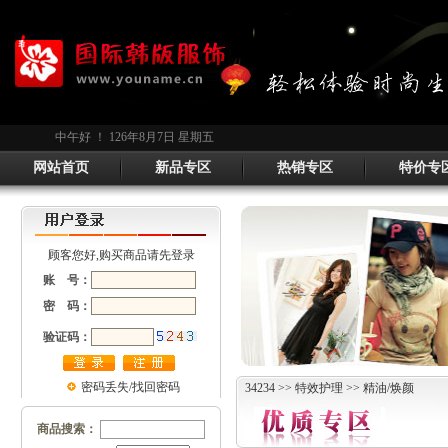
中午好 ！
126年8月7日 星期五
网站首页
新品专区
热销专区
特价专
顾客您好,购买商品请先登录
账 号：
密 码：
验证码：
密码丢失/找回密码
34234
>>
特效护理
>> 精油/焕颜
商品搜索：