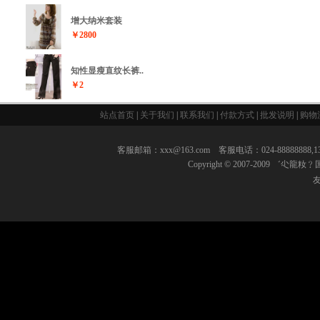
增大纳米套装
￥2800
知性显瘦直纹长裤..
￥2
站点首页
|
关于我们
|
联系我们
|
付款方式
|
批发说明
|
购物
客服邮箱：xxx@163.com 客服电话：024-8888888
Copyright © 2007-2009 ゛尐龍籹﹖