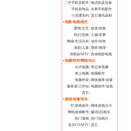
二手手机及配件
|
电话机及设备
手机装饰品
|
全新手机配件
小灵通系列
|
其它通讯器材
电影/电视/曲艺
爱情/文艺
|
获奖/经典
科幻/恐怖
|
人物/军事
教辅/生活百科
|
动作/传奇
喜剧/儿童
|
警匪/推理
演唱会/MTV
|
其他电影电视
电脑/软件/网络/办公
台式电脑
|
笔记本电脑
掌上电脑
|
电脑配件
电脑外设
|
网络服务/设备
服务器/工作站
|
电脑软件/游戏
其它
|
游戏/动漫/音乐
PC游戏相关
|
网络游戏点卡
网络游戏帐号
|
藤讯QQ相关
热门漫画
|
热门动画片
音乐CD/MTV
|
其它