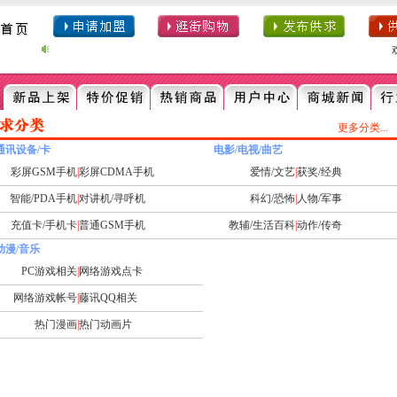
欢
更多分类...
通讯设备/卡
电影/电视/曲艺
彩屏GSM手机
|
彩屏CDMA手机
爱情/文艺
|
获奖/经典
智能/PDA手机
|
对讲机/寻呼机
科幻/恐怖
|
人物/军事
充值卡/手机卡
|
普通GSM手机
教辅/生活百科
|
动作/传奇
动漫/音乐
PC游戏相关
|
网络游戏点卡
网络游戏帐号
|
藤讯QQ相关
热门漫画
|
热门动画片