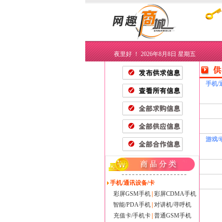
夜里好 ！ 2026年8月8日
星期五
手机/
游戏/
手机/通讯设备/卡
彩屏GSM手机
|
彩屏CDMA手机
智能/PDA手机
|
对讲机/寻呼机
充值卡/手机卡
|
普通GSM手机